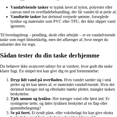
Vandafvisende tasker
er typisk lavet af nylon, polyester eller
canvas med en overfladebehandling, der får vandet til at perle af.
Vandtætte tasker
har derimod svejsede sømme, forseglede
lynlåse og materialer som PVC eller TPU, der ikke slipper vand
igennem.
Til hverdagsbrug – pendling, skole eller arbejde – er en vandafvisende
taske som regel tilstrækkelig, men det afhænger af, hvor meget du
udsætter den for regn.
Sådan tester du din taske derhjemme
Du behøver ikke avanceret udstyr for at vurdere, hvor godt din taske
klarer fugt. En simpel test kan give dig en god fornemmelse:
Dryp lidt vand på overfladen.
Hvis vandet samler sig i små
perler og let kan tørres af, er materialet vandafvisende. Hvis det
derimod trænger ind og efterlader mørke pletter, mangler tasken
beskyttelse.
Tjek sømme og lynlåse.
Her trænger vand ofte først ind. Er
syningerne tætte, og føles lynlåsen beskyttet af en flap eller
gummibelægning?
Se på foret.
Et tyndt plast- eller voksbelagt for kan give ekstra