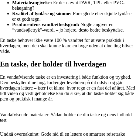
Materialeangivelse:
Er der nævnt DWR, TPU eller PVC-
belægning?
Kvalitet af lynlåse og sømme:
Forseglede eller skjulte lynlåse
er et godt tegn.
Producentens vandtæthedsgrad:
Nogle angiver en
“vandsøjletryk”-værdi – jo højere, desto bedre beskyttelse.
En taske behøver ikke være 100 % vandtæt for at være praktisk i
hverdagen, men den skal kunne klare en byge uden at dine ting bliver
våde.
En taske, der holder til hverdagen
En vandafvisende taske er en investering i både funktion og tryghed.
Den beskytter dine ting, forlænger levetiden på dit udstyr og gør
hverdagen lettere – især i et klima, hvor regn er en fast del af året. Med
lidt viden og vedligeholdelse kan du sikre, at din taske holder sig både
pæn og praktisk i mange år.
Vandafvisende materialer: Sådan holder de din taske og dens indhold
tørt
Undgå overpakning: Gode råd til en lettere og smartere rejsetaske