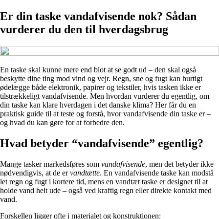
Er din taske vandafvisende nok? Sådan
vurderer du den til hverdagsbrug
En taske skal kunne mere end blot at se godt ud – den skal også
beskytte dine ting mod vind og vejr. Regn, sne og fugt kan hurtigt
ødelægge både elektronik, papirer og tekstiler, hvis tasken ikke er
tilstrækkeligt vandafvisende. Men hvordan vurderer du egentlig, om
din taske kan klare hverdagen i det danske klima? Her får du en
praktisk guide til at teste og forstå, hvor vandafvisende din taske er –
og hvad du kan gøre for at forbedre den.
Hvad betyder “vandafvisende” egentlig?
Mange tasker markedsføres som
vandafvisende
, men det betyder ikke
nødvendigvis, at de er
vandtætte
. En vandafvisende taske kan modstå
let regn og fugt i kortere tid, mens en vandtæt taske er designet til at
holde vand helt ude – også ved kraftig regn eller direkte kontakt med
vand.
Forskellen ligger ofte i materialet og konstruktionen: