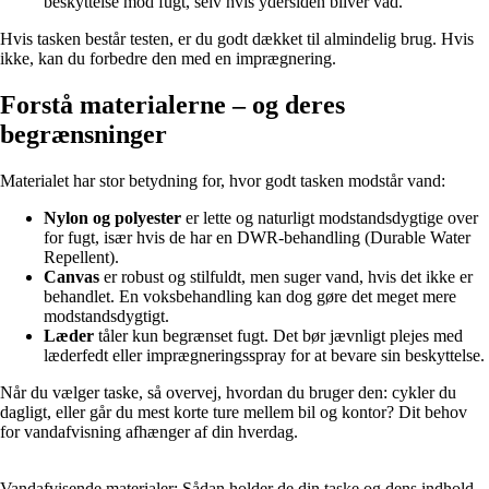
beskyttelse mod fugt, selv hvis ydersiden bliver våd.
Hvis tasken består testen, er du godt dækket til almindelig brug. Hvis
ikke, kan du forbedre den med en imprægnering.
Forstå materialerne – og deres
begrænsninger
Materialet har stor betydning for, hvor godt tasken modstår vand:
Nylon og polyester
er lette og naturligt modstandsdygtige over
for fugt, især hvis de har en DWR-behandling (Durable Water
Repellent).
Canvas
er robust og stilfuldt, men suger vand, hvis det ikke er
behandlet. En voksbehandling kan dog gøre det meget mere
modstandsdygtigt.
Læder
tåler kun begrænset fugt. Det bør jævnligt plejes med
læderfedt eller imprægneringsspray for at bevare sin beskyttelse.
Når du vælger taske, så overvej, hvordan du bruger den: cykler du
dagligt, eller går du mest korte ture mellem bil og kontor? Dit behov
for vandafvisning afhænger af din hverdag.
Vandafvisende materialer: Sådan holder de din taske og dens indhold