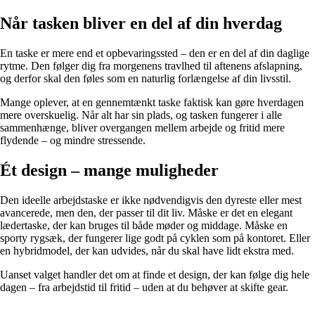
Når tasken bliver en del af din hverdag
En taske er mere end et opbevaringssted – den er en del af din daglige
rytme. Den følger dig fra morgenens travlhed til aftenens afslapning,
og derfor skal den føles som en naturlig forlængelse af din livsstil.
Mange oplever, at en gennemtænkt taske faktisk kan gøre hverdagen
mere overskuelig. Når alt har sin plads, og tasken fungerer i alle
sammenhænge, bliver overgangen mellem arbejde og fritid mere
flydende – og mindre stressende.
Ét design – mange muligheder
Den ideelle arbejdstaske er ikke nødvendigvis den dyreste eller mest
avancerede, men den, der passer til dit liv. Måske er det en elegant
lædertaske, der kan bruges til både møder og middage. Måske en
sporty rygsæk, der fungerer lige godt på cyklen som på kontoret. Eller
en hybridmodel, der kan udvides, når du skal have lidt ekstra med.
Uanset valget handler det om at finde et design, der kan følge dig hele
dagen – fra arbejdstid til fritid – uden at du behøver at skifte gear.