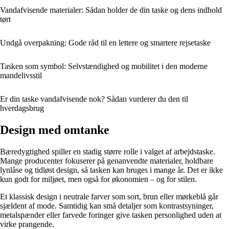
Vandafvisende materialer: Sådan holder de din taske og dens indhold
tørt
Undgå overpakning: Gode råd til en lettere og smartere rejsetaske
Tasken som symbol: Selvstændighed og mobilitet i den moderne
mandelivsstil
Er din taske vandafvisende nok? Sådan vurderer du den til
hverdagsbrug
Design med omtanke
Bæredygtighed spiller en stadig større rolle i valget af arbejdstaske.
Mange producenter fokuserer på genanvendte materialer, holdbare
lynlåse og tidløst design, så tasken kan bruges i mange år. Det er ikke
kun godt for miljøet, men også for økonomien – og for stilen.
Et klassisk design i neutrale farver som sort, brun eller mørkeblå går
sjældent af mode. Samtidig kan små detaljer som kontrastsyninger,
metalspænder eller farvede foringer give tasken personlighed uden at
virke prangende.