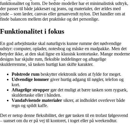
funktionalitet og form. De bedste modeller har et minimalistisk udtryk,
der passer til både jakkesæt og jeans, og materialer, der ældes med
ynde – som læder, canvas eller genanvendt nylon. Det handler om at
finde balancen mellem det praktiske og det personlige.
Funktionalitet i fokus
En god arbejdstaske skal naturligvis kunne rumme det nødvendige
udstyr: computer, oplader, notesbog og måske en madpakke. Men det
betyder ikke, at den skal ligne en klassisk kontortaske. Mange moderne
designs har skjulte rum, fleksible inddelinger og aftagelige
skulderremme, så tasken hurtigt kan skifte karakter.
Polstrede rum
beskytter elektronik uden at fylde for meget.
Udvendige lommer
giver hurtig adgang til nøgler, telefon og
kort.
Aftagelige stropper
gør det muligt at bære tasken som rygsæk,
skuldertaske eller i hånden.
Vandafvisende materialer
sikrer, at indholdet overlever både
regn og spildt kaffe.
Det er netop denne fleksibilitet, der gør tasken til en trofast følgesvend
– uanset om du er på vej til kontoret, i toget eller på weekendtur.