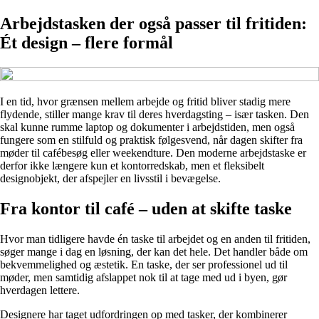
Arbejdstasken der også passer til fritiden:
Ét design – flere formål
I en tid, hvor grænsen mellem arbejde og fritid bliver stadig mere
flydende, stiller mange krav til deres hverdagsting – især tasken. Den
skal kunne rumme laptop og dokumenter i arbejdstiden, men også
fungere som en stilfuld og praktisk følgesvend, når dagen skifter fra
møder til cafébesøg eller weekendture. Den moderne arbejdstaske er
derfor ikke længere kun et kontorredskab, men et fleksibelt
designobjekt, der afspejler en livsstil i bevægelse.
Fra kontor til café – uden at skifte taske
Hvor man tidligere havde én taske til arbejdet og en anden til fritiden,
søger mange i dag en løsning, der kan det hele. Det handler både om
bekvemmelighed og æstetik. En taske, der ser professionel ud til
møder, men samtidig afslappet nok til at tage med ud i byen, gør
hverdagen lettere.
Designere har taget udfordringen op med tasker, der kombinerer