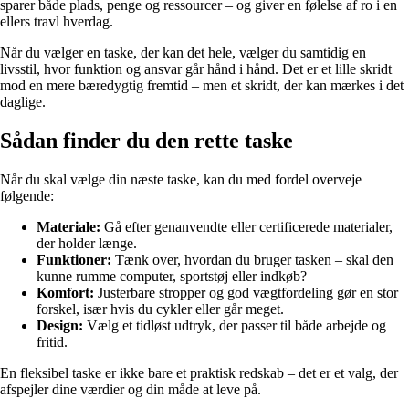
sparer både plads, penge og ressourcer – og giver en følelse af ro i en
ellers travl hverdag.
Når du vælger en taske, der kan det hele, vælger du samtidig en
livsstil, hvor funktion og ansvar går hånd i hånd. Det er et lille skridt
mod en mere bæredygtig fremtid – men et skridt, der kan mærkes i det
daglige.
Sådan finder du den rette taske
Når du skal vælge din næste taske, kan du med fordel overveje
følgende:
Materiale:
Gå efter genanvendte eller certificerede materialer,
der holder længe.
Funktioner:
Tænk over, hvordan du bruger tasken – skal den
kunne rumme computer, sportstøj eller indkøb?
Komfort:
Justerbare stropper og god vægtfordeling gør en stor
forskel, især hvis du cykler eller går meget.
Design:
Vælg et tidløst udtryk, der passer til både arbejde og
fritid.
En fleksibel taske er ikke bare et praktisk redskab – det er et valg, der
afspejler dine værdier og din måde at leve på.