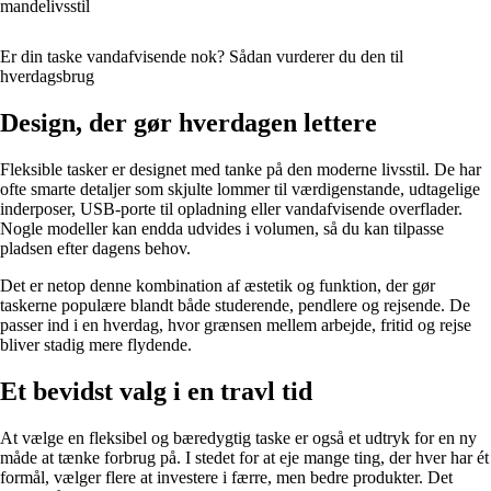
mandelivsstil
Er din taske vandafvisende nok? Sådan vurderer du den til
hverdagsbrug
Design, der gør hverdagen lettere
Fleksible tasker er designet med tanke på den moderne livsstil. De har
ofte smarte detaljer som skjulte lommer til værdigenstande, udtagelige
inderposer, USB-porte til opladning eller vandafvisende overflader.
Nogle modeller kan endda udvides i volumen, så du kan tilpasse
pladsen efter dagens behov.
Det er netop denne kombination af æstetik og funktion, der gør
taskerne populære blandt både studerende, pendlere og rejsende. De
passer ind i en hverdag, hvor grænsen mellem arbejde, fritid og rejse
bliver stadig mere flydende.
Et bevidst valg i en travl tid
At vælge en fleksibel og bæredygtig taske er også et udtryk for en ny
måde at tænke forbrug på. I stedet for at eje mange ting, der hver har ét
formål, vælger flere at investere i færre, men bedre produkter. Det