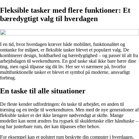
Fleksible tasker med flere funktioner: Et
bæredygtigt valg til hverdagen
I en tid, hvor hverdagen kræver både mobilitet, funktionalitet og
omtanke for miljøet, er fleksible tasker blevet et populært valg. De
kombinerer design, holdbarhed og bæredygtighed – og passer til alt fra
arbejdsdagen til weekendturen. En god taske skal ikke bare bære dine
ting, men også tilpasse sig dit liv. Her ser vi nærmere på, hvorfor
multifunktionelle tasker er blevet et symbol på moderne, ansvarligt
forbrug.
En taske til alle situationer
De fleste kender udfordringen: én taske til arbejdet, en anden til
træning og en tredje til weekendturen. Men med de nye generationer af
fleksible tasker er det ikke længere nødvendigt at skifte. Mange
modeller kan nemt ændres fra rygsæk til skuldertaske eller håndtaske –
og har justerbare rum, der kan tilpasses efter behov.
For eksempel kan et polstret rum beskytte din computer i hverdagen,