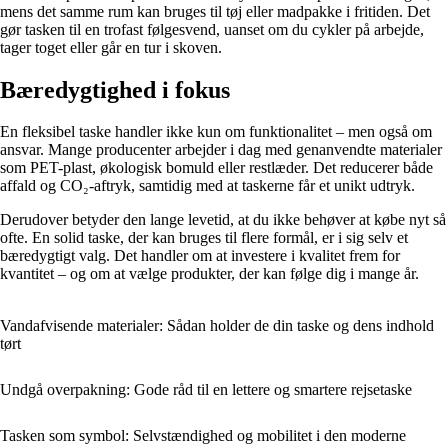
mens det samme rum kan bruges til tøj eller madpakke i fritiden. Det
gør tasken til en trofast følgesvend, uanset om du cykler på arbejde,
tager toget eller går en tur i skoven.
Bæredygtighed i fokus
En fleksibel taske handler ikke kun om funktionalitet – men også om
ansvar. Mange producenter arbejder i dag med genanvendte materialer
som PET-plast, økologisk bomuld eller restlæder. Det reducerer både
affald og CO₂-aftryk, samtidig med at taskerne får et unikt udtryk.
Derudover betyder den lange levetid, at du ikke behøver at købe nyt så
ofte. En solid taske, der kan bruges til flere formål, er i sig selv et
bæredygtigt valg. Det handler om at investere i kvalitet frem for
kvantitet – og om at vælge produkter, der kan følge dig i mange år.
Vandafvisende materialer: Sådan holder de din taske og dens indhold
tørt
Undgå overpakning: Gode råd til en lettere og smartere rejsetaske
Tasken som symbol: Selvstændighed og mobilitet i den moderne